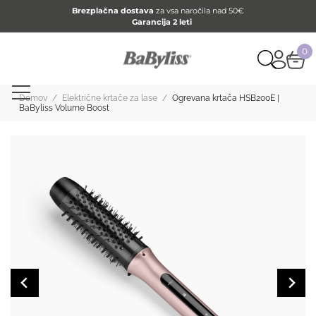
Brezplačna dostava
za vsa naročila nad 50€
Garancija 2 leti
0
Domov
/
Električne krtače za lase
/
Ogrevana krtača HSB200E |
BaByliss Volume Boost