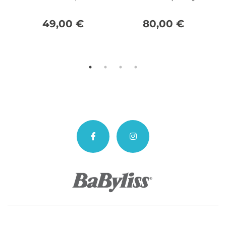
Styles Xanadu
Hydro – Fusion 4 In 1
na
49,00
€
80,00
€
€.
€.