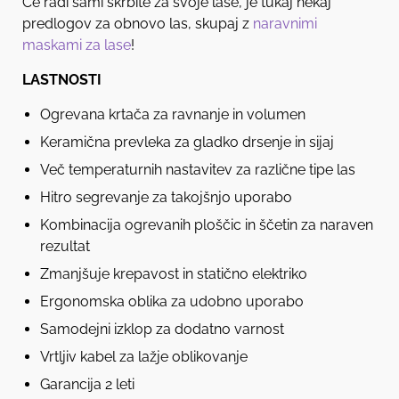
Če radi sami skrbite za svoje lase, je tukaj nekaj
predlogov za obnovo las, skupaj z
naravnimi
maskami za lase
!
LASTNOSTI
Ogrevana krtača za ravnanje in volumen
Keramična prevleka za gladko drsenje in sijaj
Več temperaturnih nastavitev za različne tipe las
Hitro segrevanje za takojšnjo uporabo
Kombinacija ogrevanih ploščic in ščetin za naraven
rezultat
Zmanjšuje krepavost in statično elektriko
Ergonomska oblika za udobno uporabo
Samodejni izklop za dodatno varnost
Vrtljiv kabel za lažje oblikovanje
Garancija 2 leti