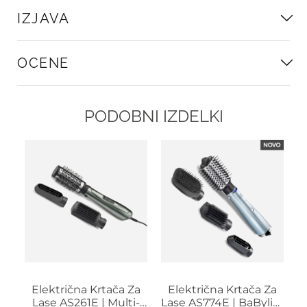
IZJAVA
OCENE
PODOBNI IZDELKI
a
Električna Krtača Za
Električna Krtača Za
ss
Lase AS261E | Multi-
Lase AS774E | BaByliss
L