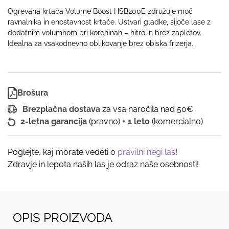
Ogrevana krtača Volume Boost HSB200E združuje moč
ravnalnika in enostavnost krtače. Ustvari gladke, sijoče lase z
dodatnim volumnom pri koreninah – hitro in brez zapletov.
Idealna za vsakodnevno oblikovanje brez obiska frizerja.
Brošura
Brezplačna dostava
za vsa naročila nad 50€
2-letna garancija
(pravno)
+ 1 leto
(komercialno)
Poglejte, kaj morate vedeti o
pravilni negi las
!
Zdravje in lepota naših las je odraz naše osebnosti!
OPIS PROIZVODA