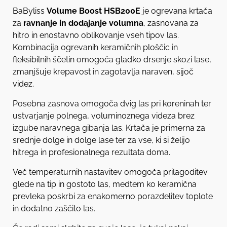
BaByliss
Volume Boost HSB200E
je ogrevana krtača
za
ravnanje in dodajanje volumna
, zasnovana za
hitro in enostavno oblikovanje vseh tipov las.
Kombinacija ogrevanih keramičnih ploščic in
fleksibilnih ščetin omogoča gladko drsenje skozi lase,
zmanjšuje krepavost in zagotavlja naraven, sijoč
videz.
Posebna zasnova omogoča dvig las pri koreninah ter
ustvarjanje polnega, voluminoznega videza brez
izgube naravnega gibanja las. Krtača je primerna za
srednje dolge in dolge lase ter za vse, ki si želijo
hitrega in profesionalnega rezultata doma.
Več temperaturnih nastavitev omogoča prilagoditev
glede na tip in gostoto las, medtem ko keramična
prevleka poskrbi za enakomerno porazdelitev toplote
in dodatno zaščito las.