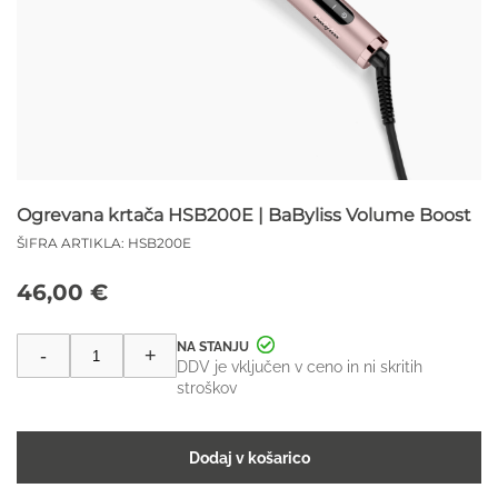
Ogrevana krtača HSB200E | BaByliss Volume Boost
ŠIFRA ARTIKLA:
HSB200E
46,00
€
Ogrevana
-
+
krtača
DDV je vključen v ceno in ni skritih
HSB200E
stroškov
|
BaByliss
Volume
Dodaj v košarico
Boost
količina