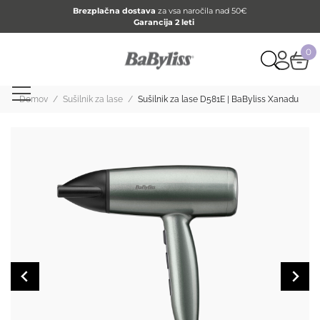
Brezplačna dostava
za vsa naročila nad 50€
Garancija 2 leti
0
Domov
/
Sušilnik za lase
/
Sušilnik za lase D581E | BaByliss Xanadu