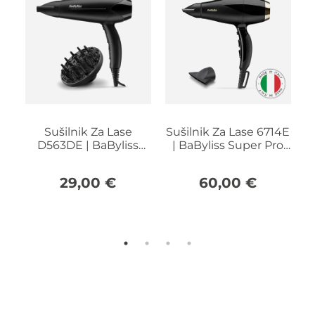
Sušilnik Za Lase
Sušilnik Za Lase 6714E
s
D563DE | BaByliss
| BaByliss Super Pro
Power Dry 2100W
2300
29,00
€
60,00
€