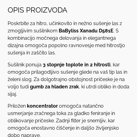
OPIS PROIZVODA
Poskrbite za hitro, učinkovito in nežno sušenje las z
zmogljivim sušilnikom
BaByliss Xanadu D581E
. S
kombinacijo močnega delovanja in elegantnega
dizajna omogoča popolno ravnovesje med hitrostjo
sušenja in zaščito las.
Sušilnik ponuja
3 stopnje toplote in 2 hitrosti
, kar
omogoča prilagodljivo sušenje glede na vaš tip las in
želeni slog. Za dolgotrajno obstojnost pričeske je na
voljo tudi
gumb za hladen zrak
, ki utrdi obliko in doda
sijaj.
Priložen
koncentrator
omogoča natančno
usmerjanje zračnega toka za gladko feniranje in
oblikovanje pričeske. Zadnji filter je snemljiv, kar
omogoča enostavno čiščenje in daljšo življenjsko
dobo naprave.