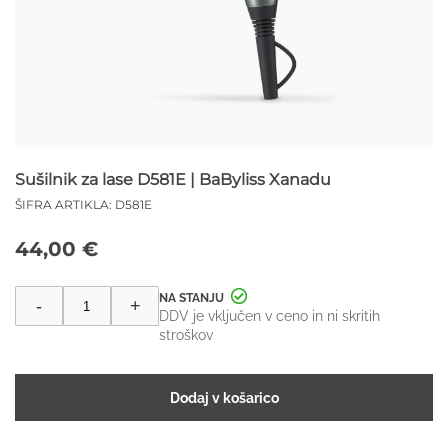
Sušilnik za lase D581E | BaByliss Xanadu
ŠIFRA ARTIKLA:
D581E
44,00
€
Sušilnik
-
+
za
DDV je vključen v ceno in ni skritih
lase
stroškov
D581E
|
BaByliss
Dodaj v košarico
Xanadu
količina