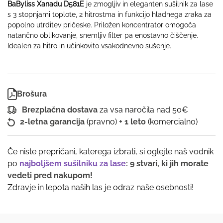
BaByliss Xanadu D581E
je zmogljiv in eleganten sušilnik za lase
s 3 stopnjami toplote, 2 hitrostma in funkcijo hladnega zraka za
popolno utrditev pričeske. Priložen koncentrator omogoča
natančno oblikovanje, snemljiv filter pa enostavno čiščenje.
Idealen za hitro in učinkovito vsakodnevno sušenje.
Brošura
Brezplačna dostava
za vsa naročila nad 50€
2-letna garancija
(pravno)
+ 1 leto
(komercialno)
Če niste prepričani, katerega izbrati, si oglejte naš vodnik
po
najboljšem sušilniku za lase
: 9 stvari, ki jih morate
vedeti pred nakupom!
Zdravje in lepota naših las je odraz naše osebnosti!