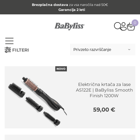
Brezplačna dostava
za vsa naročila nad 50€
Garancija 2 leti
0
FILTERI
Električna krtača za lase
AS122E | BaByliss Smooth
Finish 1200W
59,00
€