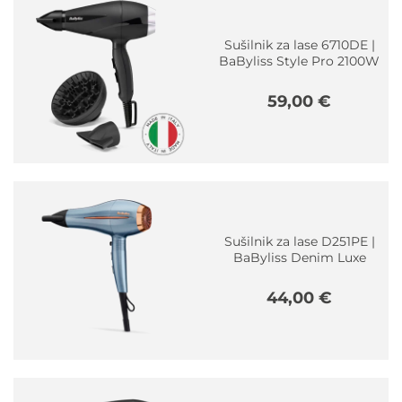
40,00 €.
Sušilnik za lase 6710DE |
BaByliss Style Pro 2100W
59,00
€
Sušilnik za lase D251PE |
BaByliss Denim Luxe
44,00
€