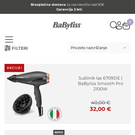
Brezplačna dostava
za vsa naročila nad 50€
Garancija 2 leti
0
FILTERI
AKCIJA!
Sušilnik las 6709DE |
BaByliss Smooth Pro
2100W
40,00
€
Izvirna
Trenutna
32,00
€
cena
cena
je
je:
bila:
32,00 €.