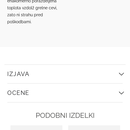
enakomerno porazdeljena
toplota vzdolž grelne cevi,
zato ni strahu pred
poškodbami.
IZJAVA
OCENE
PODOBNI IZDELKI