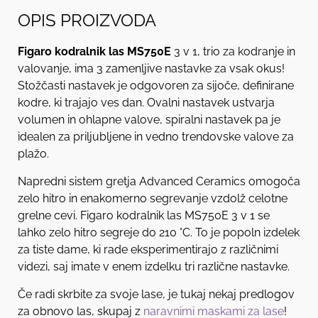
OPIS PROIZVODA
Figaro kodralnik las MS750E
3 v 1, trio za kodranje in
valovanje, ima 3 zamenljive nastavke za vsak okus!
Stožčasti nastavek je odgovoren za sijoče, definirane
kodre, ki trajajo ves dan. Ovalni nastavek ustvarja
volumen in ohlapne valove, spiralni nastavek pa je
idealen za priljubljene in vedno trendovske valove za
plažo.
Napredni sistem gretja Advanced Ceramics omogoča
zelo hitro in enakomerno segrevanje vzdolž celotne
grelne cevi. Figaro kodralnik las MS750E 3 v 1 se
lahko zelo hitro segreje do 210 °C. To je popoln izdelek
za tiste dame, ki rade eksperimentirajo z različnimi
videzi, saj imate v enem izdelku tri različne nastavke.
Če radi skrbite za svoje lase, je tukaj nekaj predlogov
za obnovo las, skupaj z
naravnimi maskami za lase
!