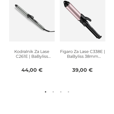
 |
Kodralnik Za Lase
Figaro Za Lase C338E |
C261E | BaByliss
BaByliss 38mm
Xanadu
Curling Tong
44,00
€
39,00
€