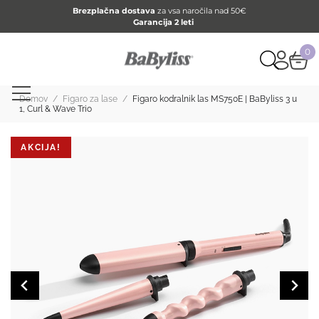
Brezplačna dostava
za vsa naročila nad 50€
Garancija 2 leti
0
Domov
/
Figaro za lase
/
Figaro kodralnik las MS750E | BaByliss 3 u
1, Curl & Wave Trio
AKCIJA!