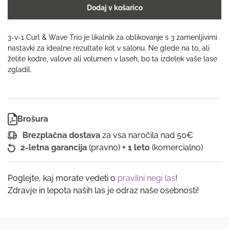
BaByliss
Dodaj v košarico
3
u
1,
3-v-1 Curl & Wave Trio je likalnik za oblikovanje s 3 zamenljivimi
Curl
nastavki za idealne rezultate kot v salonu. Ne glede na to, ali
&
želite kodre, valove ali volumen v laseh, bo ta izdelek vaše lase
Wave
zgladil.
Trio
količina
Brošura
Brezplačna dostava
za vsa naročila nad 50€
2-letna garancija
(pravno)
+ 1 leto
(komercialno)
Poglejte, kaj morate vedeti o
pravilni negi las
!
Zdravje in lepota naših las je odraz naše osebnosti!