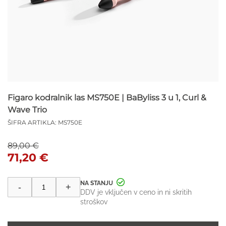
Figaro kodralnik las MS750E | BaByliss 3 u 1, Curl &
Wave Trio
ŠIFRA ARTIKLA:
MS750E
Izvirna
Trenutna
89,00
€
cena
cena
71,20
€
je
je:
bila:
71,20 €.
Figaro
-
+
kodralnik
89,00 €.
DDV je vključen v ceno in ni skritih
las
stroškov
MS750E
|