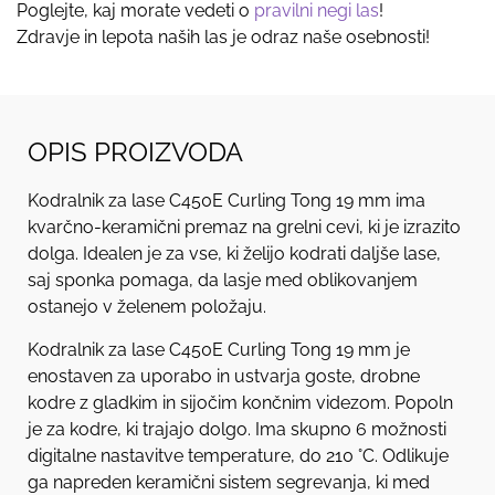
Poglejte, kaj morate vedeti o
pravilni negi las
!
Zdravje in lepota naših las je odraz naše osebnosti!
OPIS PROIZVODA
Kodralnik za lase C450E Curling Tong 19 mm ima
kvarčno-keramični premaz na grelni cevi, ki je izrazito
dolga. Idealen je za vse, ki želijo kodrati daljše lase,
saj sponka pomaga, da lasje med oblikovanjem
ostanejo v želenem položaju.
Kodralnik za lase C450E Curling Tong 19 mm je
enostaven za uporabo in ustvarja goste, drobne
kodre z gladkim in sijočim končnim videzom. Popoln
je za kodre, ki trajajo dolgo. Ima skupno 6 možnosti
digitalne nastavitve temperature, do 210 °C. Odlikuje
ga napreden keramični sistem segrevanja, ki med