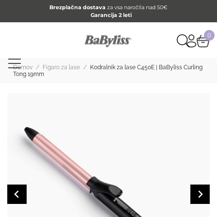
Brezplačna dostava
za vsa naročila nad 50€
Garancija 2 leti
0
Domov
/
Figaro za lase
/
Kodralnik za lase C450E | BaByliss Curling
Tong 19mm