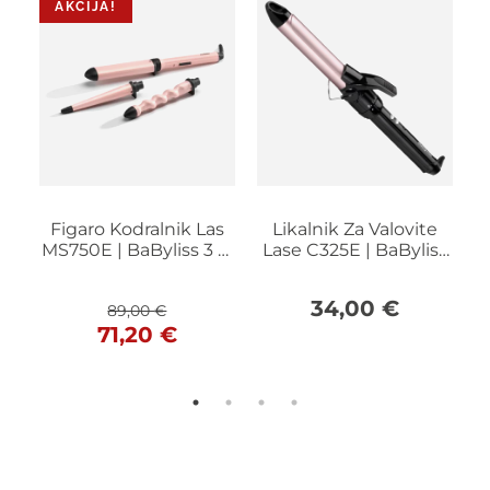
AKCIJA!
Figaro Kodralnik Las
Likalnik Za Valovite
F
MS750E | BaByliss 3 U
Lase C325E | BaByliss
m
1, Curl & Wave Trio
25mm Curling Tong
Izvirna
Trenutna
34,00
€
89,00
€
cena
cena
71,20
€
je
je:
bila:
71,20 €.
89,00 €.