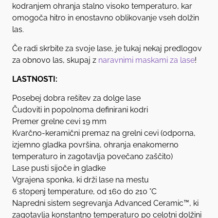
kodranjem ohranja stalno visoko temperaturo, kar
omogoča hitro in enostavno oblikovanje vseh dolžin
las.
Če radi skrbite za svoje lase, je tukaj nekaj predlogov
za obnovo las, skupaj z
naravnimi maskami za lase
!
LASTNOSTI:
Posebej dobra rešitev za dolge lase
Čudoviti in popolnoma definirani kodri
Premer grelne cevi 19 mm
Kvarčno-keramični premaz na grelni cevi (odporna,
izjemno gladka površina, ohranja enakomerno
temperaturo in zagotavlja povečano zaščito)
Lase pusti sijoče in gladke
Vgrajena sponka, ki drži lase na mestu
6 stopenj temperature, od 160 do 210 °C
Napredni sistem segrevanja Advanced Ceramic™, ki
zagotavlja konstantno temperaturo po celotni dolžini