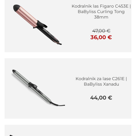
Kodralnik las Figaro C453E |
BaByliss Curling Tong
38mm
47,00
€
Izvirna
Trenutna
36,00
€
cena
cena
je
je:
bila:
36,00 €.
47,00 €.
Kodralnik za lase C261E |
BaByliss Xanadu
44,00
€