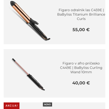
Figaro odralnik las C459E |
BaByliss Titanium Brilliance
Curls
55,00
€
Figaro v afro pričesko
C449E | BaByliss Curling
Wand 10mm
40,00
€
AKCIJA!