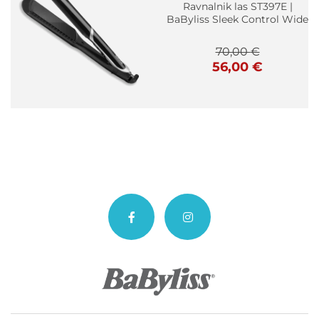
Ravnalnik las ST397E |
BaByliss Sleek Control Wide
70,00
€
Izvirna
Trenutna
56,00
€
cena
cena
je
je:
bila:
56,00 €.
70,00 €.