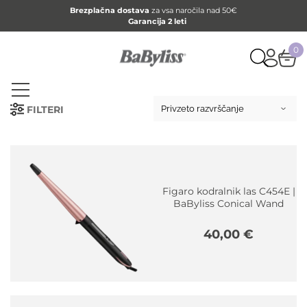
Brezplačna dostava
za vsa naročila nad 50€
Garancija 2 leti
0
FILTERI
Figaro kodralnik las C454E |
BaByliss Conical Wand
40,00
€